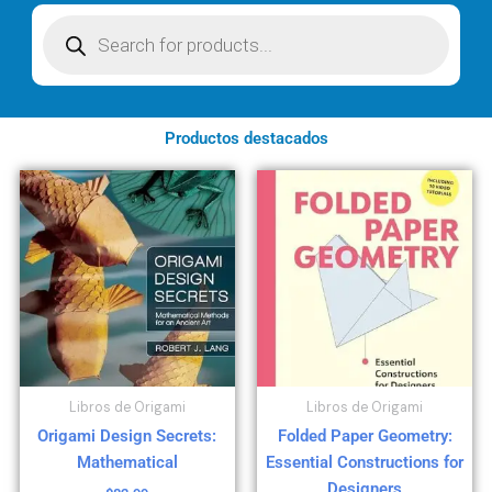
Búsqueda
de
productos
Productos destacados
Libros de Origami
Libros de Origami
Origami Design Secrets:
Folded Paper Geometry:
Mathematical
Essential Constructions for
Designers