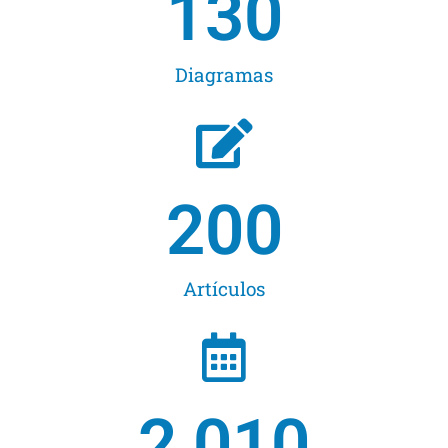
130
Diagramas
200
Artículos
2,010