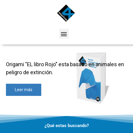
Ir
al
contenido
Menu
Origami "EL libro Rojo" esta basado en animales en
peligro de extinción.
Leer más
¿Qué estas buscando?