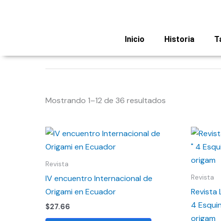
Ir
al
contenido
Inicio
Historia
T
Revista
Mostrando 1–12 de 36 resultados
Revista
IV encuentro Internacional de
Revista
Origami en Ecuador
Revista 
4 Esquin
$
27.66
origam