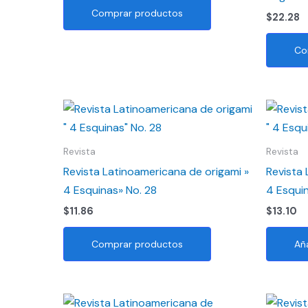
Comprar productos
$
22.28
Co
Revista
Revista
Revista Latinoamericana de origami »
Revista 
4 Esquinas» No. 28
4 Esquin
$
11.86
$
13.10
Comprar productos
Aña