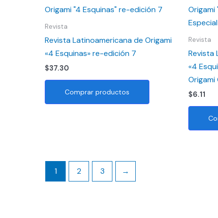
Revista
Revista Latinoamericana de Origami
Revista
«4 Esquinas» re-edición 7
Revista
«4 Esqui
$
37.30
Origami
Comprar productos
$
6.11
Co
1
2
3
→