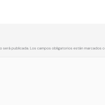
r
p
o
a
p
k
m
o será publicada.
Los campos obligatorios están marcados 