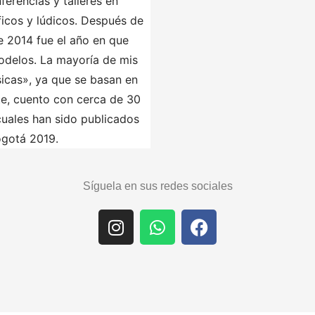
erencias y talleres en
ficos y lúdicos. Después de
ue 2014 fue el año en que
odelos. La mayoría de mis
icas», ya que se basan en
te, cuento con cerca de 30
cuales han sido publicados
ogotá 2019.
Síguela en sus redes sociales
I
W
F
n
h
a
s
a
c
t
t
e
a
s
b
g
a
o