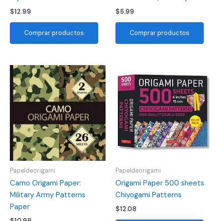
$
12.99
$
5.99
Comprar productos
Comprar productos
Papeldeorigami
Papeldeorigami
Camo Origami Paper:
Origami Paper 500 sheets
Military Army Patterns
Chiyogami Patterns
Paper
$
12.08
$
10.99